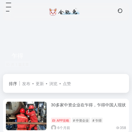
乍得
共 1 篇文章
排序
发布
更新
浏览
点赞
30多家中资企业在乍得，乍得中国人现状
APP攻略
# 中资企业
# 乍得
6个月前
358