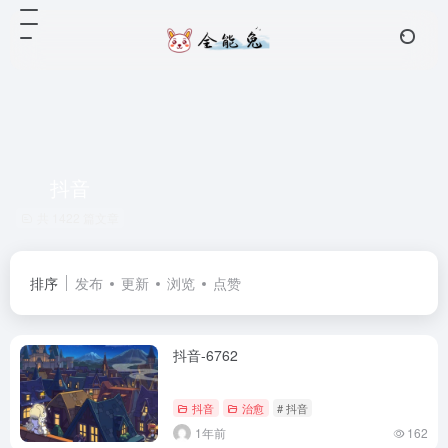
抖音
共 1422 篇文章
排序
发布
更新
浏览
点赞
抖音-6762
抖音
治愈
# 抖音
1年前
162