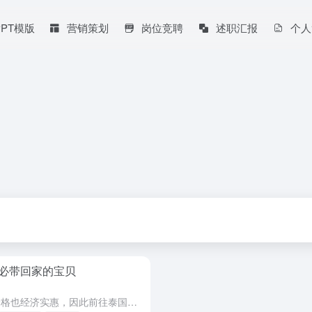
PPT模版
营销策划
岗位竞聘
述职汇报
个人
必带回家的宝贝
1、药品 ￼ 泰国药品非常有名，价格也经济实惠，因此前往泰国必买的重中之重就是药品，比如：肠胃药、酸痛软膏、药草球等。 此外，泰国天气炎热，许多因炎热造成的不适总是让人在泰国旅行觉得有些恼人，因此在泰...