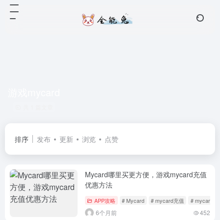
游戏mycard
共 1 篇文章
排序
发布
更新
浏览
点赞
Mycard哪里买更方便，游戏mycard充值
优惠方法
APP攻略
# Mycard
# mycard充值
# mycard
6个月前
452