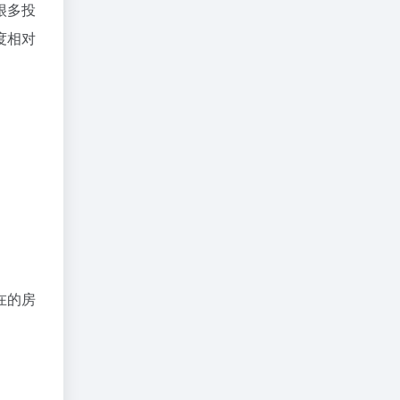
很多投
度相对
在的房