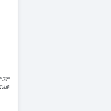
于房产
好提前