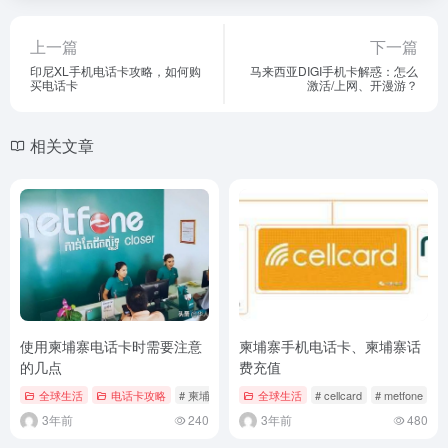
上一篇
下一篇
印尼XL手机电话卡攻略，如何购
马来西亚DIGI手机卡解惑：怎么
买电话卡
激活/上网、开漫游？
相关文章
使用柬埔寨电话卡时需要注意
柬埔寨手机电话卡、柬埔寨话
的几点
费充值
全球生活
电话卡攻略
# 柬埔寨
# 柬埔寨电话卡
全球生活
# cellcard
# metfone
# 
3年前
240
3年前
480