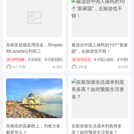
东南亚超级应用排名，Shopee
最适合中国人移民的10个“新家
和Lazada位列前三
园”，去旅游也不错！
APP攻略
# 东南亚
# 印度尼西亚
# 新加坡
全球生活
# 中国人移民
# 中国香港
6个月前
393
3年前
292
东南亚的富豪榜上，为啥大多
在新加坡生活成本到底有多
都是华人？
高？如何预留生活资金？