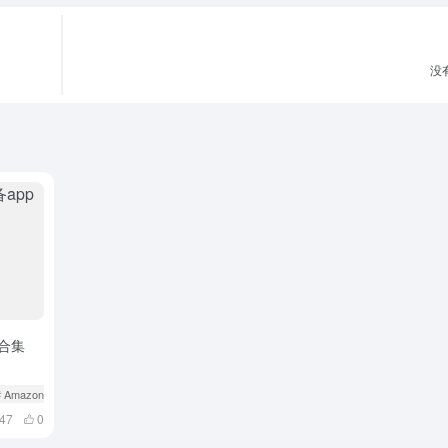
没有
合集
# Amazon
# Dealmoon
# Duolingo
47
0