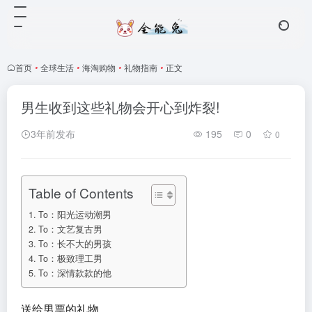
首页
•
全球生活
•
海淘购物
•
礼物指南
•
正文
男生收到这些礼物会开心到炸裂!
3年前发布
195
0
0
Table of Contents
To：阳光运动潮男
To：文艺复古男
To：长不大的男孩
To：极致理工男
To：深情款款的他
送给男票的礼物