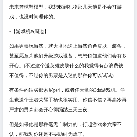
未来篮球鞋模型，我想收到礼物那几天他是不会打游
戏，也没时间理你的。
▫️【游戏机&周边】
如果男票玩游戏，就大度地送上游戏角色皮肤、装备，
甚至愿意为他们升级游戏设备，想想也知道他们会有多
开心。(不过这个送英雄皮肤什么的我觉得有点浪费钱
不值得，不过你的男票是入迷的那种你可以试试)
有条件的话买部索尼ps4，或者任天堂的3ds游戏机。学
生党送个王者荣耀手柄也很实用。你信不信？再高冷再
严肃的男森都会开心得蹦跶三天三夜。
但是如果他是那种毫无自制力的，打起游戏来六亲不
认，那我劝你还是不要助纣为虐了。