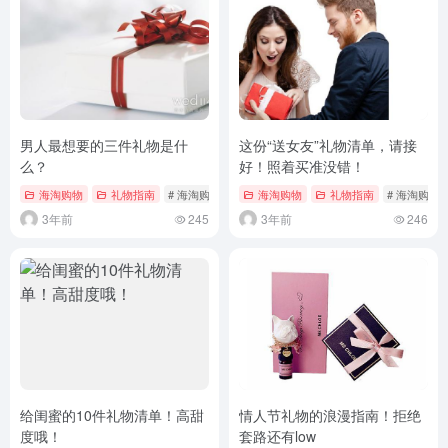
男人最想要的三件礼物是什
这份“送女友”礼物清单，请接
么？
好！照着买准没错！
海淘购物
礼物指南
# 海淘购物
# 男人最想要的三件礼物是什么？
海淘购物
礼物指南
# 海淘购物
# 礼物
3年前
245
3年前
246
给闺蜜的10件礼物清单！高甜
情人节礼物的浪漫指南！拒绝
度哦！
套路还有low