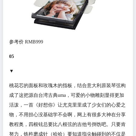
参考价 RMB999
05
▼
桃花芯的面板和玫瑰木的指板，结合意大利原装琴弦构
成了这把源自台湾古典uma，可爱的小物雕刻显得更加
活泼，一首《好想你》让尤克里里成了少女们的心爱之
物，不用担心没基础学不会啊，网上有很多大神在分享
教程奥，四根铉总要比八根弦的吉他号捯饬吧。只要肯
努力，铁杵磨成针（哈哈）要知道指尖触碰到的不仅是