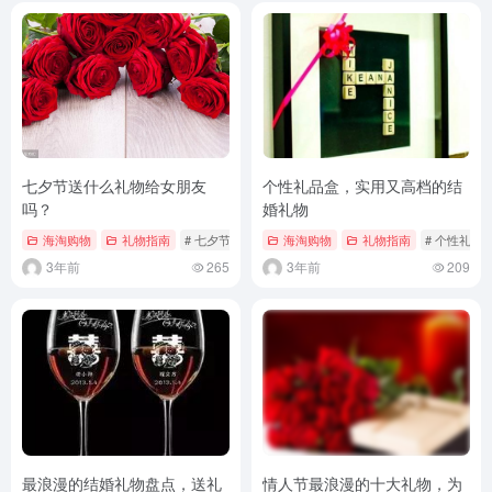
七夕节送什么礼物给女朋友
个性礼品盒，实用又高档的结
吗？
婚礼物
海淘购物
礼物指南
# 七夕节送什么礼物给女朋友吗？
海淘购物
礼物指南
# 海淘购物
# 个性礼品
# 礼物
3年前
265
3年前
209
最浪漫的结婚礼物盘点，送礼
情人节最浪漫的十大礼物，为