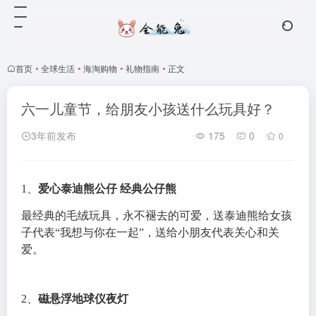
首页
•
全球生活
•
海淘购物
•
礼物指南
•
正文
六一儿童节，给朋友小孩送什么玩具好？
3年前发布
175
0
0
1、
爱心泰迪熊公仔 经典公仔熊
最经典的毛绒玩具，永不褪去的可爱，送泰迪熊给女孩
子代表“我想与你在一起”，送给小朋友代表关心和关
爱。
2、
磁悬浮地球仪夜灯