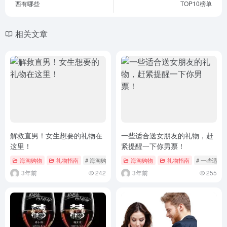
西有哪些
TOP10榜单
相关文章
解救直男！女生想要的礼物在
一些适合送女朋友的礼物，赶
这里！
紧提醒一下你男票！
海淘购物
礼物指南
# 海淘购物
# 礼物指南
海淘购物
# 解救直男！女生想要的礼物
礼物指南
# 一些适合
3年前
242
3年前
255