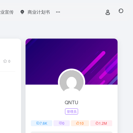
企业宣传
商业计划书
0
QNTU
管理员
7.6
K
0
10
1.2
M