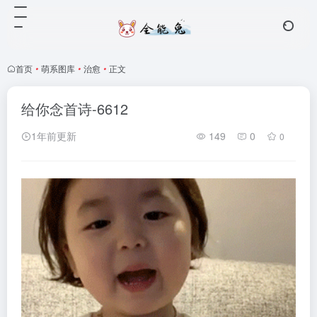
首页
•
萌系图库
•
治愈
•
正文
给你念首诗-6612
1年前更新
149
0
0