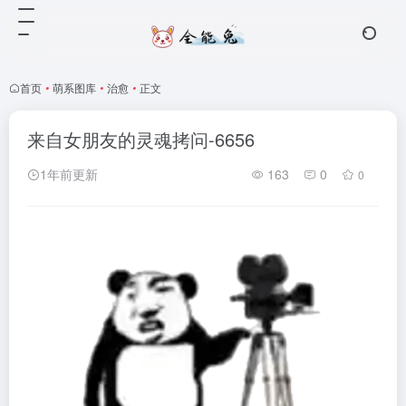
首页
•
萌系图库
•
治愈
•
正文
来自女朋友的灵魂拷问-6656
1年前更新
163
0
0