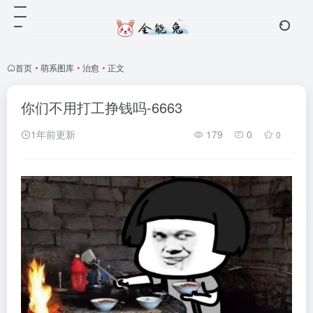
首页
•
萌系图库
•
治愈
•
正文
你们不用打工挣钱吗-6663
1年前更新
179
0
0