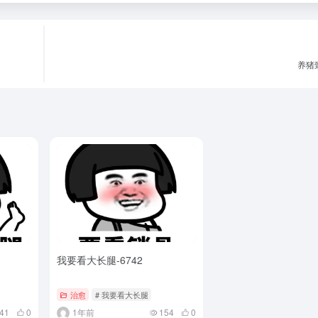
养猪致
我要看大长腿-6742
治愈
# 我要看大长腿
41
0
1年前
154
0