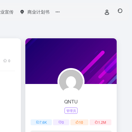
企业宣传
商业计划书
0
QNTU
管理员
7.6
K
0
10
1.2
M