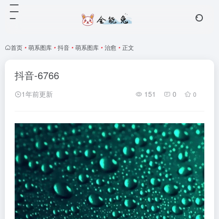
首页
•
萌系图库
•
抖音
•
萌系图库
•
治愈
•
正文
抖音-6766
1年前更新
151
0
0