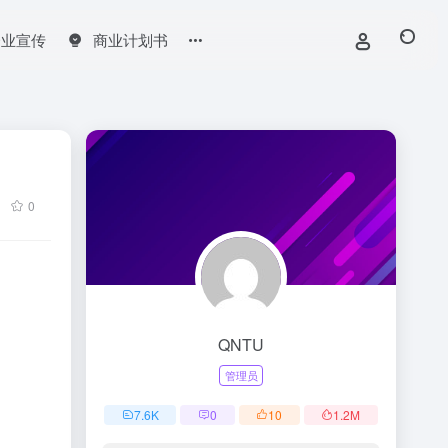
企业宣传
商业计划书
0
QNTU
管理员
7.6
K
0
10
1.2
M