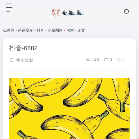
首页
•
萌系图库
•
抖音
•
萌系图库
•
治愈
•
正文
抖音-6882
1年前更新
140
0
0