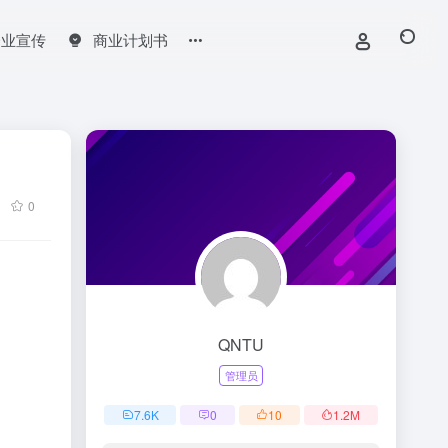
企业宣传
商业计划书
0
QNTU
管理员
7.6
K
0
10
1.2
M