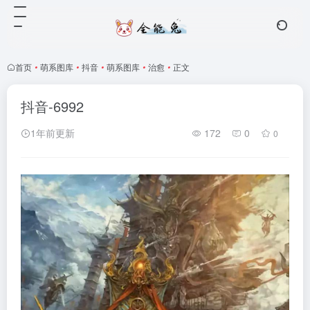
首页
•
萌系图库
•
抖音
•
萌系图库
•
治愈
•
正文
抖音-6992
1年前更新
172
0
0