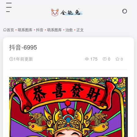
首页
•
萌系图库
•
抖音
•
萌系图库
•
治愈
•
正文
抖音-6995
1年前更新
175
0
0