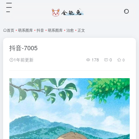
首页
•
萌系图库
•
抖音
•
萌系图库
•
治愈
•
正文
抖音-7005
1年前更新
178
0
0