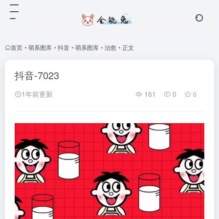
首页
•
萌系图库
•
抖音
•
萌系图库
•
治愈
•
正文
抖音-7023
1年前更新
161
0
0