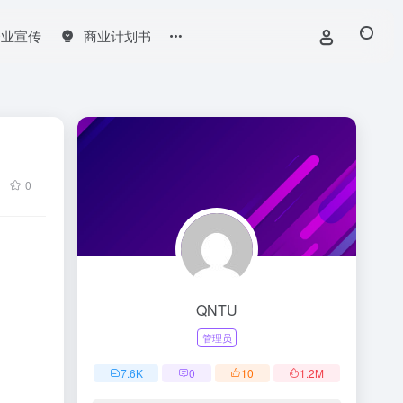
企业宣传
商业计划书
0
QNTU
管理员
7.6
K
0
10
1.2
M