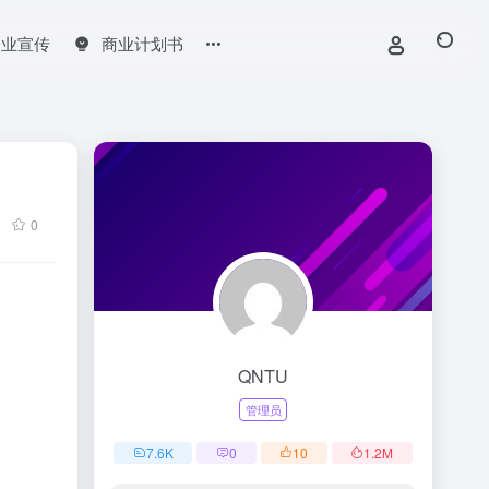
企业宣传
商业计划书
0
QNTU
管理员
7.6
K
0
10
1.2
M