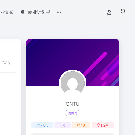
企业宣传
商业计划书
0
QNTU
管理员
7.6
K
0
10
1.2
M