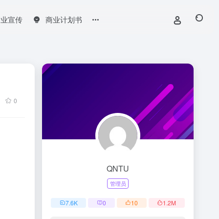
企业宣传
商业计划书
0
QNTU
管理员
7.6
K
0
10
1.2
M