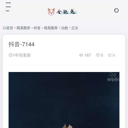
首页
•
萌系图库
•
抖音
•
萌系图库
•
治愈
•
正文
抖音-7144
1年前更新
167
0
0