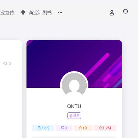
企业宣传
商业计划书
0
QNTU
管理员
7.6
K
0
10
1.2
M