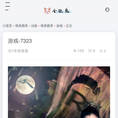
首页
•
萌系图库
•
治愈
•
萌系图库
•
游戏
•
正文
游戏-7323
1年前更新
153
0
0