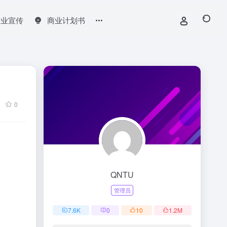
企业宣传
商业计划书
0
QNTU
管理员
7.6
K
0
10
1.2
M