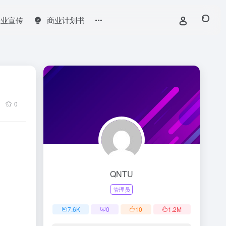
企业宣传
商业计划书
0
QNTU
管理员
7.6
K
0
10
1.2
M