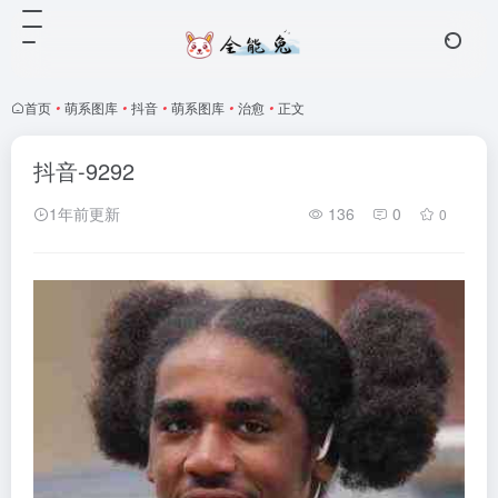
首页
•
萌系图库
•
抖音
•
萌系图库
•
治愈
•
正文
抖音-9292
1年前更新
136
0
0