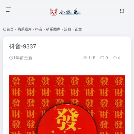
首页
•
萌系图库
•
抖音
•
萌系图库
•
治愈
•
正文
抖音-9337
1年前更新
115
0
0