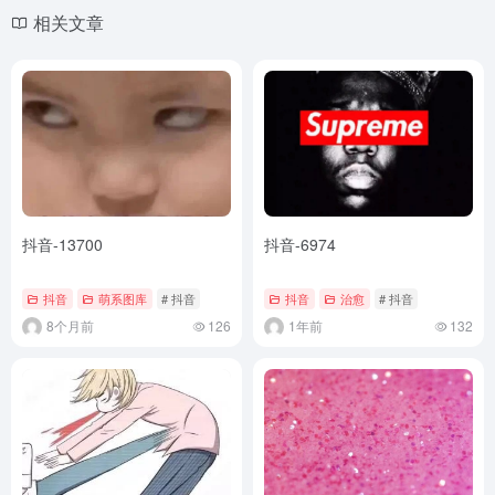
相关文章
抖音-13700
抖音-6974
抖音
萌系图库
# 抖音
抖音
治愈
# 抖音
8个月前
126
1年前
132