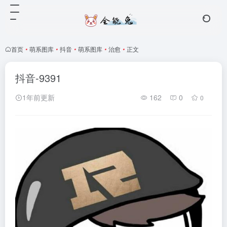
首页
•
萌系图库
•
抖音
•
萌系图库
•
治愈
•
正文
抖音-9391
1年前更新
162
0
0