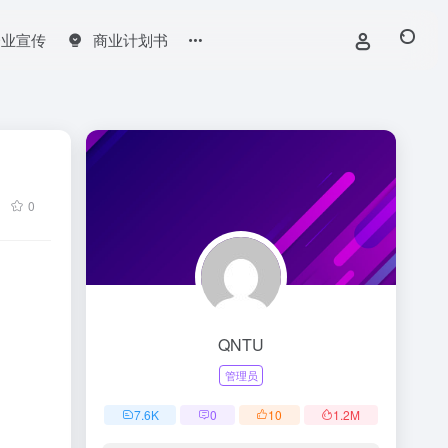
企业宣传
商业计划书
0
QNTU
管理员
7.6
K
0
10
1.2
M