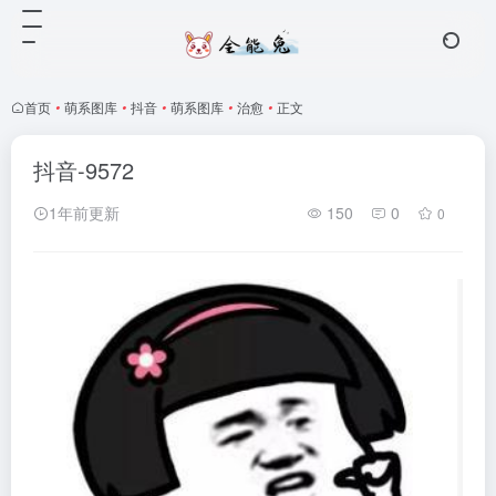
首页
•
萌系图库
•
抖音
•
萌系图库
•
治愈
•
正文
抖音-9572
1年前更新
150
0
0