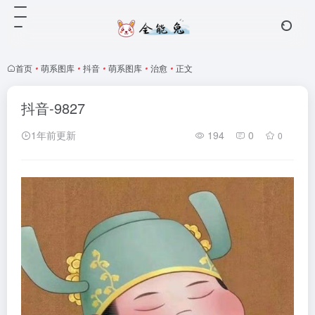
首页
•
萌系图库
•
抖音
•
萌系图库
•
治愈
•
正文
抖音-9827
1年前更新
194
0
0