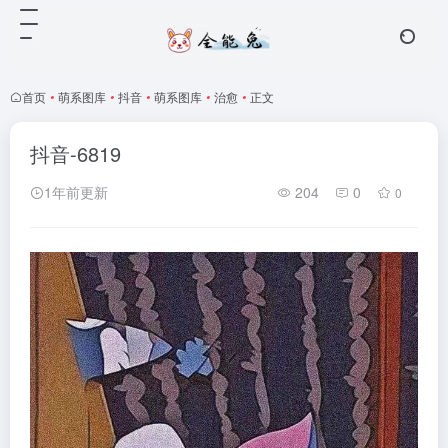
首页
•
萌系图库
•
抖音
•
萌系图库
•
治愈
•
正文
抖音-6819
1年前更新
204
0
0