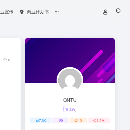
企业宣传
商业计划书
0
QNTU
管理员
7.6
K
0
10
1.2
M