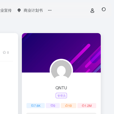
企业宣传
商业计划书
0
QNTU
管理员
7.6
K
0
10
1.2
M