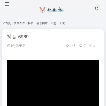
首页
•
萌系图库
•
抖音
•
萌系图库
•
治愈
•
正文
抖音-6969
1年前更新
146
0
0