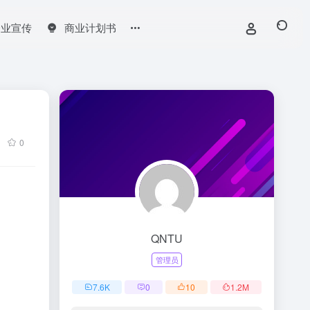
企业宣传
商业计划书
0
QNTU
管理员
7.6
K
0
10
1.2
M