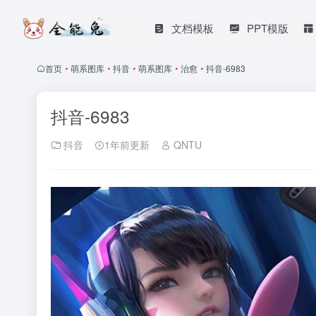
文档模板
PPT模版
首页
•
萌系图库
•
抖音
•
萌系图库
•
治愈
•
抖音-6983
抖音-6983
抖音
1年前更新
QNTU