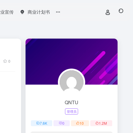
企业宣传
商业计划书
0
QNTU
管理员
7.6
K
0
10
1.2
M