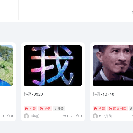
抖音-9329
抖音-13748
抖音
治愈
# 抖音
抖音
萌系图库
#
39
0
1年前
122
0
8个月前