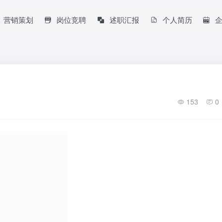
营销策划
岗位竞聘
述职汇报
个人简历
153
0