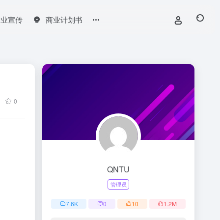
企业宣传
商业计划书
0
QNTU
管理员
7.6
K
0
10
1.2
M