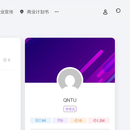
企业宣传
商业计划书
0
QNTU
管理员
7.6
K
0
10
1.2
M