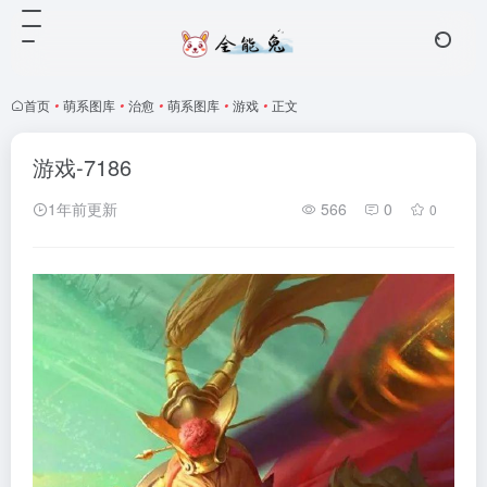
首页
•
萌系图库
•
治愈
•
萌系图库
•
游戏
•
正文
游戏-7186
1年前更新
566
0
0